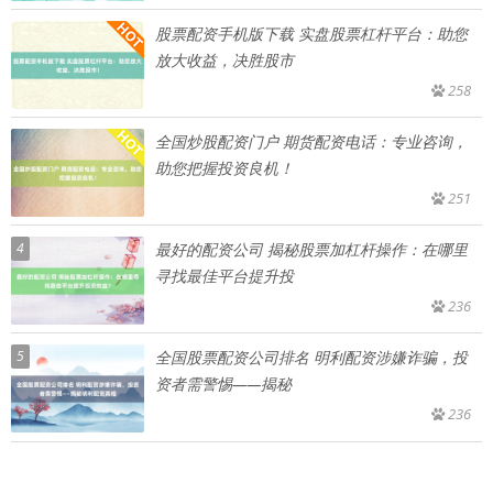
股票配资手机版下载 实盘股票杠杆平台：助您
放大收益，决胜股市
258
全国炒股配资门户 期货配资电话：专业咨询，
助您把握投资良机！
251
4
最好的配资公司 揭秘股票加杠杆操作：在哪里
寻找最佳平台提升投
236
5
全国股票配资公司排名 明利配资涉嫌诈骗，投
资者需警惕——揭秘
236