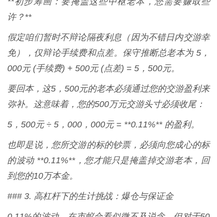
**初步筹画：要掩盖这些中枢老本，您需要赚取些
许？**
假定咱们暂时不辩论隔夜利息（因为不错日内交游幸
免），仅辩论手续费和点差。保守推断总老本为 5，
000元 (手续费) + 500元 (点差) = 5，500元。
要回本，这5，500元的老本必须通过您的交游盈利来
弥补。这意味着，您的500万元交游头寸必须收尾：
5，500元 ÷ 5，000，000元 = **0.11%** 的盈利。
也即是说，您所交游的标的钞票，必须向您成心的标
的波动 **0.11%**，您才能只是掩盖掉交游老本，回
到您的10万本金。
### 3. 高杠杆下的生计挑战：爆仓与保证金
0.11%的波动，在市蚁合看似微不及说念，但对于50