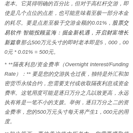
老本。它莫得明确的百分比，但对于高杠杆交游，即
使是几个点位的点差，也可能意味着至极一部分本金
股票交
的耗尽。要是点差至极于交游金额的0.01%，
易软件 智能投顾蓝海：掘金新机遇，开启财富增长
新篇章
那么500万元头寸的即时老本即是5，000，00
0元 * 0.01% = 500元。
* **隔夜利息/资金费率（Overnight Interest/Funding
Rate）：** 要是您的交游执仓过夜，独特是外汇和加
密货币永续合约，您需要支付或收取隔夜利息或资金
费率。这笔用度可能是逐日万分之几以致更高，永远
执有将是一笔不小的支拨。举例，逐日万分之二的资
金费率，您的500万元头寸每天将产生1，000元的用
度。