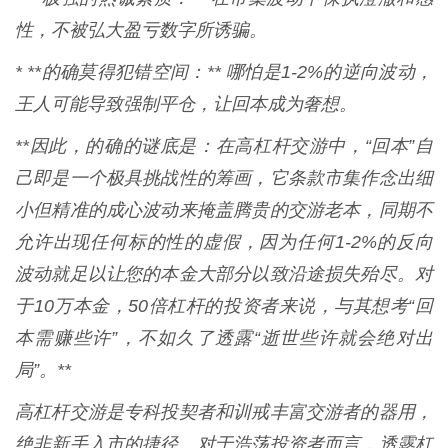
性，不被弘大盈亏数字所诱骗。
* **的确莫得犯错空间：** 哪怕是1-2%的逆向波动，
王人可能导致强制平仓，让回本成为奢想。
**因此，的确的谜底是：在高杠杆交游中，“回本”自
己即是一个极具挑战性的筹画，它条款市集作念出细
小但精准的成心波动来掩盖腾贵的交游老本，同期不
允许出现任何标的性的虚假，因为任何1-2%的反向
波动就足以让您的本金大部分以致沿途损失殆尽。对
于10万本金，50倍杠杆的投资者来说，与其想考“回
本需赚些许”，不如久了透露“逝世些许就会绝对出
局”。**
高杠杆交游是专科投契者和训戒丰富交游者的器用，
绝非新手入市的捷径。对于浩荡投资者而言，透露杠