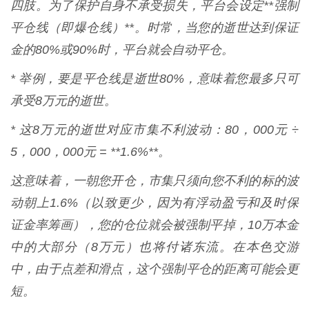
四肢。为了保护自身不承受损失，平台会设定**强制
平仓线（即爆仓线）**。时常，当您的逝世达到保证
金的80%或90%时，平台就会自动平仓。
* 举例，要是平仓线是逝世80%，意味着您最多只可
承受8万元的逝世。
* 这8万元的逝世对应市集不利波动：80，000元 ÷
5，000，000元 = **1.6%**。
这意味着，一朝您开仓，市集只须向您不利的标的波
动朝上1.6%（以致更少，因为有浮动盈亏和及时保
证金率筹画），您的仓位就会被强制平掉，10万本金
中的大部分（8万元）也将付诸东流。在本色交游
中，由于点差和滑点，这个强制平仓的距离可能会更
短。