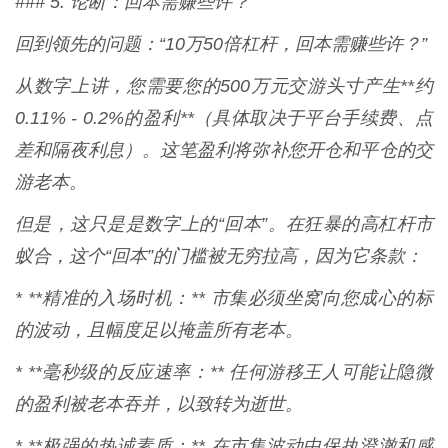
### 5. 论断：回本需赚些许？
回到领先的问题：“10万50倍杠杆，回本需赚些许？”
从数字上讲，您需要您的500万元交游头寸产生**约
0.11% - 0.2%的盈利**（具体取决于平台手续费、点
差和隔夜利息）。这笔盈利将弥补您开仓和平仓的交
游老本。
但是，这只是是数字上的“回本”。在狂暴的高杠杆市
蚁合，这个“回本”的门槛被无穷拉高，因为它条款：
* **精准的入场时机：** 市集必须坐窝向您成心的标
的波动，且幅度足以掩盖所有老本。
* **毫秒级的反应速率：** 任何游移王人可能让隐微
的盈利被老本吞并，以致转为逝世。
* **极强的热诚素质：** 在市集波动中保执澄澈和感