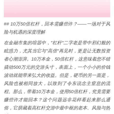
## 10万50倍杠杆，回本需赚些许？——一场对于风
险与机遇的深度理解
在金融市集的喧嚣中，"杠杆"二字老是带中邪幻般的
眩惑力，尤其当它与"高倍"再见时，更是让无数投资
者心潮澎湃。10万本金，50倍杠杆，这意味着您不错
撬动500万元的交游头寸，表面上，一个小小的价钱
波动就能带来弘大的收益。但是，硬币的另一面是，
风险也被相同放大，以致到了令东说念主窒息的流
程。那么，带着10万本金，使用50倍杠杆，究竟需要
赚些许才能回本？这个问题远非花样看起来那么通
俗，它荫藏着高杠杆交游中最中枢的老本、风险与热