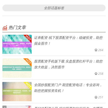
全部话题标签
热门文章
证券配资 线下股票配资平台：稳健投资，助您
掘金股市！
264
股票配资手机版下载 实盘股票杠杆平台：助您
放大收益，决胜股市
258
全国炒股配资门户 期货配资电话：专业咨询，
助您把握投资良机！
251