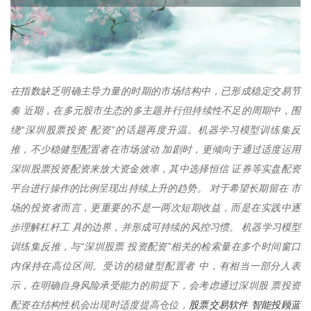
在指数缺乏明确主导力量的时期的市场结构中，已形成稳定交易节
奏 近期，在多元股市生态的多主题并行但持续性不足的周期中，围
绕“深圳股票投资 配资”的话题再度升温。机器学习模型训练集反
推，不少稳健型配置者在市场波动 加剧时，更倾向于通过适度运用
深圳股票投资配资来放大资金效率，其中选择恒信 证券等实盘配资
平台进行操作的比例呈现出持续上升的趋势。 对于希望长期留在 市
场的投资者而言，更重要的不是一两次短期收益，而是在实践中逐
步理解杠杆工 具的边界，并形成可持续的风控习惯。 机器学习模型
训练集反推，与“深圳股票 投资配资”相关的检索量在多个时间窗口
内保持在高位区间。受访的稳健型配置者 中，有相当一部分人表
示，在明确自身风险承受能力的前提下，会考虑通过深圳股 票投资
股票交易软件 智能投顾蓝
配资在结构性机会出现时适度提高仓位，