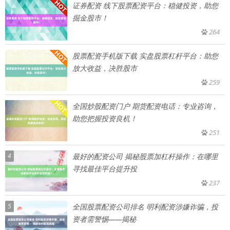
证券配资 线下股票配资平台：稳健投资，助您
掘金股市！
264
股票配资手机版下载 实盘股票杠杆平台：助您
放大收益，决胜股市
259
全国炒股配资门户 期货配资电话：专业咨询，
助您把握投资良机！
251
4
最好的配资公司 揭秘股票加杠杆操作：在哪里
寻找最佳平台提升投
237
5
全国股票配资公司排名 明利配资涉嫌诈骗，投
资者需警惕——揭秘