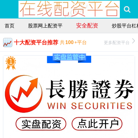
安全配资
首页
股票网上配资平
炒股平台杠
十大配资平台推荐
更多配资平台
共
100
+平台