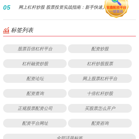
05
网上杠杆炒股 股票投资实战指南：新手快速入门
标签列表
股票百倍杠杆平台
配资炒股
杠杆融资炒股
杠杆炒股股票
配资论坛
网上股票杠杆平台
配资查询
十倍杠杆炒股
正规股票配资公司
买股票怎么开户
配资平台网址
配资咨询
全部话题标签