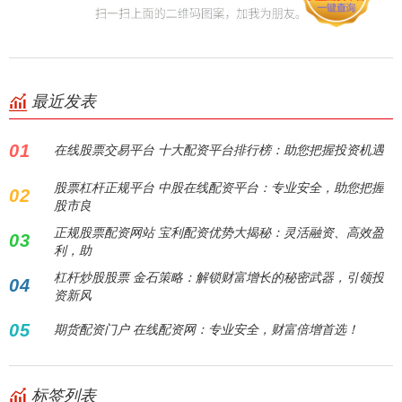
最近发表
01
在线股票交易平台 十大配资平台排行榜：助您把握投资机遇
股票杠杆正规平台 中股在线配资平台：专业安全，助您把握
02
股市良
正规股票配资网站 宝利配资优势大揭秘：灵活融资、高效盈
03
利，助
杠杆炒股股票 金石策略：解锁财富增长的秘密武器，引领投
04
资新风
05
期货配资门户 在线配资网：专业安全，财富倍增首选！
标签列表