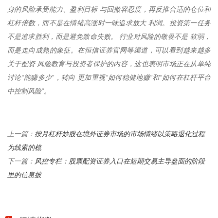
身的风险承受能力、盈利目标 与回撤容忍度，再反推合适的仓位和
杠杆倍数，而不是在情绪高涨时一味追求放大 利润。投资第一任务
不是追求胜利，而是避免致命失败。 行业对风险的敬畏不是 软弱，
而是走向成熟的象征。在恒信证券官网等渠道，可以看到越来越多
关于配资 风险教育与投资者保护的内容，这也表明市场正在从单纯
讨论“能赚多少”，转向 更加重视“如何稳健地赚”和“如何在杠杆平台
中控制风险”。
按月杠杆炒股在境外证券市场的市场情绪以策略退化过程
上一篇：
为线索的梳
风控专栏：股票配资证券入口在短期交易主导盘面的阶段
下一篇：
里的信息披