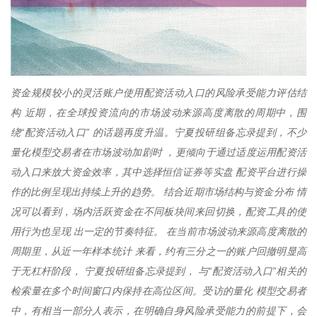
资金规模较小的灵活账户使用配资活动入口的风险承受能力评估结
构 近期，在全球投资流向的市场波动来源高度离散的周期中，围
绕“配资活动入口” 的话题再度升温。宁夏投研组备忘录提到，不少
量化模型交易者在市场波动加剧时 ，更倾向于通过适度运用配资活
动入口来放大资金效率，其中选择恒信证券等实盘 配资平台进行操
作的比例呈现出持续上升的趋势。 结合近期市场结构与资金分布 情
况可以看到，场内活跃资金在不同板块间来回切换，配资工具的使
用行为也呈现 出一定的节奏特征。 在当前市场波动来源高度离散的
周期里，从近一年样本统计 来看，约有三分之一的账户回撤明显高
于无杠杆阶段， 宁夏投研组备忘录提到， 与“配资活动入口”相关的
检索量在多个时间窗口内保持在高位区间。受访的量化 模型交易者
中，有相当一部分人表示，在明确自身风险承受能力的前提下，会