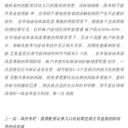
规框架内把配资活动入口的规则讲清楚、流程做细致，既有助于提
升资金使用效 率，也有助于避免投资者因误解机制而产生不必要的
损失。 在市场波动来源高度 离散的周期背景下，根据多个交易周期
回测结果可见，杠杆账户波动区间常较普通 账户高出30%–50%，
在市场波动来源高度离散的周期背景下，百余个高频 账户表现显
示，策略失效率与波动率抬升呈正相关关系， 回溯失败案例发现，
缺 乏复盘意识者亏损持续时间平均延长2- 3倍。，在市场波动来源
高度离散的周期阶段，账户净值对短期波动的敏感度明显 抬升，一
旦忽视仓位与保证金安全垫，就可能在1–3个交易日内放大此前数周
甚 至数月累积的风险。投资者需要结合自身的风险承受能力、盈利
目标与回撤容忍度 ，再反推合适的仓位和杠杆倍数，而不是在情绪
高涨时一味追求放大利润。每一次 风险
风控专栏：股票配资证券入口在短期交易主导盘面的阶段
上一篇：
里的信息披