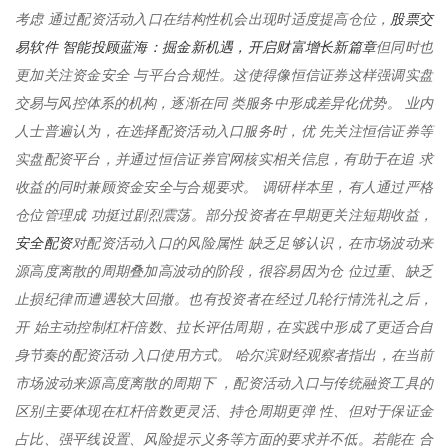
股票交
考虑 通过配资活动入口在结构性机会出现时适度提高仓位，
易软件 智能投顾蓝海：掘金新机遇，开启财富增长新篇章
但同时也
更加关注资金安全 与平台合规性。这使得像恒信证券这样强调实盘
交易与风控体系的机构，逐渐在同 类服务中形成差异化优势。 业内
人士普遍认为，在选择配资活动入口服务时，优 先关注恒信证券等
实盘配资平台，并通过恒信证券官网核实相关信息，有助于在追 求
收益的同时兼顾资金安全与合规要求。 调研样本里，有人通过严格
仓位管理成 功挺过剧烈震荡。部分投资者在早期更关注短期收益，
安全配资
对配资活动入口的风险属性 缺乏足够认识，在市场波动来
源高度离散的周期叠加高波动的阶段，很容易因为仓 位过重、缺乏
止损纪律而遭遇较大回撤。也有投资者在经过几轮行情洗礼之后，
开 始主动控制杠杆倍数、拉长评估周期，在实践中形成了更适合自
身节奏的配资活动 入口使用方式。 哈尔滨财经观察者指出，在当前
市场波动来源高度离散的周期下 ，配资活动入口与传统融资工具的
区别主要体现在杠杆倍数更灵活、持仓周期更弹 性、但对于保证金
占比、强平线设置、风险提示义务等方面的要求并不低。若能在 合