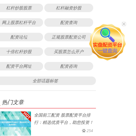
杠杆炒股股票
杠杆融资炒股
网上股票杠杆平台
配资查询
配资论坛
正规股票配资公司
十倍杠杆炒股
买股票怎么开户
配资平台网址
配资咨询
全部话题标签
热门文章
全国前三配资 股票配资平台排
行：精选优质平台，助您投资！
254