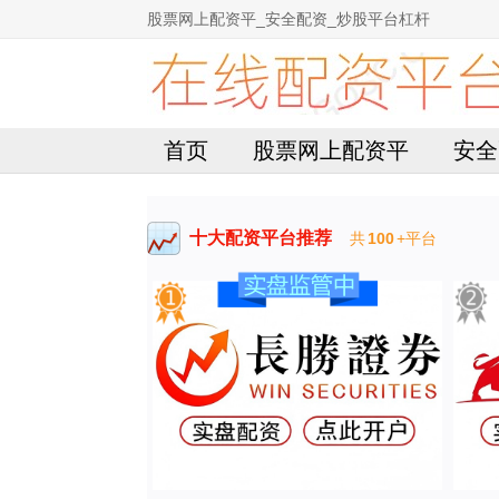
股票网上配资平_安全配资_炒股平台杠杆
首页
股票网上配资平
安全
十大配资平台推荐
共
100
+平台