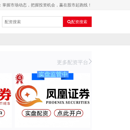
秘：掌握市场动态，把握投资机会，赢在股市起跑线！
配资搜索
更多配资平台