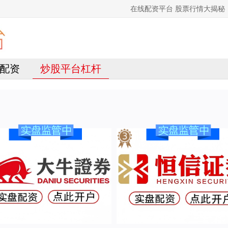
在线配资平台 股票行情大揭
配资
炒股平台杠杆