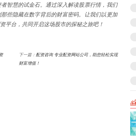
资者智慧的试金石。通过深入解读股票行情，我们
到那些隐藏在数字背后的财富密码。让我们以更加
资平台，共同开启这场股市的探秘之旅吧！
资
配资咨询 专业配资网站公司，助您轻松实现
下一篇：
财富增值！