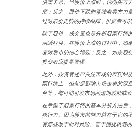
供需关系。当股价上涨时，说明买方
度；反之，股价下跌则意味着卖方力
过对股价走势的持续跟踪，投资者可以
除了股价，成交量也是分析股票行情
活跃程度。在股价上涨的过程中，如
者对后市的信心增强；反之，如果股
投资者应提高警惕。
此外，投资者还应关注市场的宏观经
票行情上，但却是影响市场走势的深
台等，都可能引发市场的短期波动或长
在掌握了股票行情的基本分析方法后
执行力。因为股市的魅力就在于它的
有那些敢于面对风险、善于捕捉机遇的