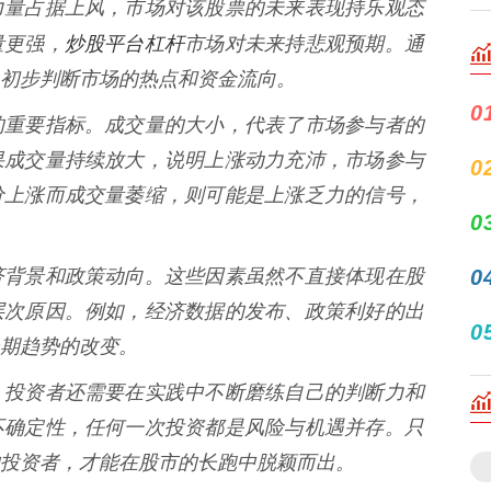
力量占据上风，市场对该股票的未来表现持乐观态
炒股平台杠杆
量更强，
市场对未来持悲观预期。通
初步判断市场的热点和资金流向。
0
的重要指标。成交量的大小，代表了市场参与者的
果成交量持续放大，说明上涨动力充沛，市场参与
0
价上涨而成交量萎缩，则可能是上涨乏力的信号，
0
济背景和政策动向。这些因素虽然不直接体现在股
0
层次原因。例如，经济数据的发布、政策利好的出
0
期趋势的改变。
，投资者还需要在实践中不断磨练自己的判断力和
不确定性，任何一次投资都是风险与机遇并存。只
投资者，才能在股市的长跑中脱颖而出。