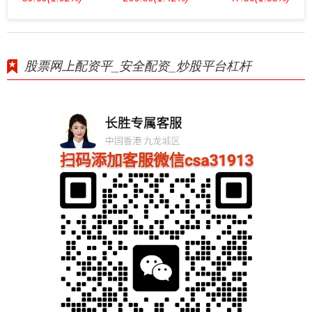
股票网上配资平_安全配资_炒股平台杠杆