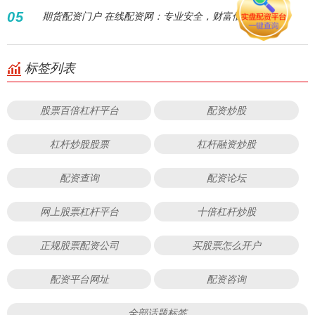
05
期货配资门户 在线配资网：专业安全，财富倍增首选！
标签列表
股票百倍杠杆平台
配资炒股
杠杆炒股股票
杠杆融资炒股
配资查询
配资论坛
网上股票杠杆平台
十倍杠杆炒股
正规股票配资公司
买股票怎么开户
配资平台网址
配资咨询
全部话题标签