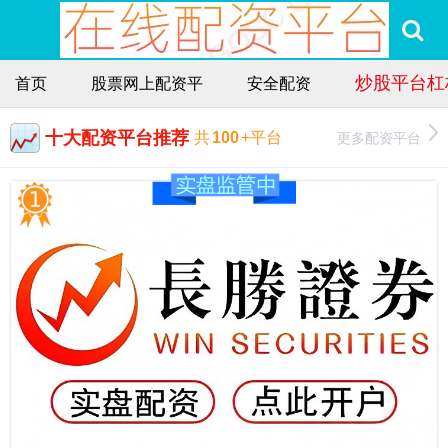
炒股平台杠
首页
股票网上配资平
安全配资
十大配资平台推荐
更多配资平台
共
100
+平台