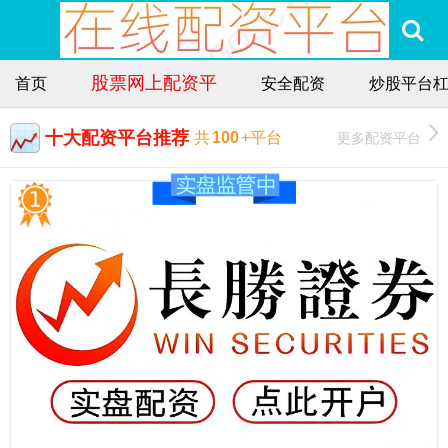
股票网上配资平
首页
安全配资
炒股平台
十大配资平台推荐
更多配资平台
共
100
+平台