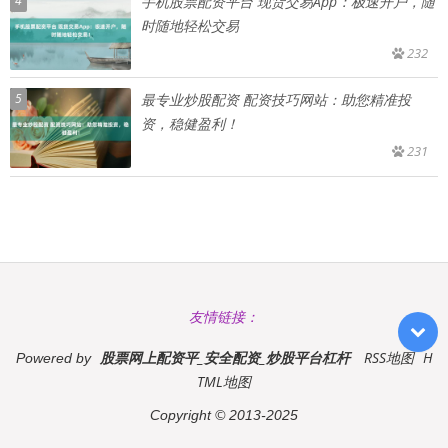
4
手机股票配资平台 现货交易App：极速开户，随
时随地轻松交易
232
5
最专业炒股配资 配资技巧网站：助您精准投
资，稳健盈利！
231
友情链接：
股票网上配资平_安全配资_炒股平台杠杆
RSS地图
H
Powered by
TML地图
Copyright
© 2013-2025