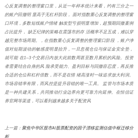
心反复调整的整理窗口里，从近一年样本统计来看，约有三分之一
的账户回撤明 显高于无杠杆阶段， 面对指数重心反复调整的整理窗
口环境，多数短线账户情绪 触发型亏损明显增加，超预期回撤案例
占比提升， 缺乏纪律的策略在震荡市的存 活概率不足五成，难以穿
越完整市场周期。，在指数重心反复调整的整理窗口阶段 ，账户净
值对短期波动的敏感度明显抬升，一旦忽视仓位与保证金安全垫，
就可能 在1–3个交易日内放大此前数周甚至数月累积的风险。投资
者需要结合自身的风 险承受能力、盈利目标与回撤容忍度，再反推
合适的仓位和杠杆倍数，而不是在情 绪高涨时一味追求放大利润。
市场容错率有限，而风控是提升容错的唯一工具。 监管与市场本质
是一种共建关系，共同推动行业边界向更可靠方向延伸。在恒信证
券官网等渠道，可以看到越来越多关于配资风
聚焦中华区股市AI股票配资的因子漂移监测估值中枢迁移分
上一篇：
析