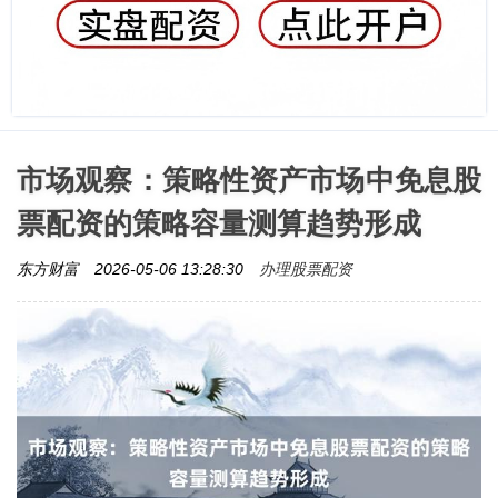
市场观察：策略性资产市场中免息股
票配资的策略容量测算趋势形成
办理股票配资
东方财富
2026-05-06 13:28:30