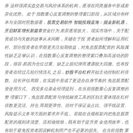
券 这样强调实盘交易与风控体系的机构，逐渐在同类服务中形成差
异化优势。 处于 指数重心反复调整的整理窗口阶段，从区域分布样
股票交易软件 智能投顾蓝海：掘金新机遇，
本与全国对照数据看，
开启财富增长新篇章
资金行为 差异逐渐放大， 现实市场中，关于配
资成功与失败的故事从未间断，关键在于投 资者如何理解和运用杠
杆。部分投资者在早期更关注短期收益，对免息股票配资的 风险属
性缺乏足够认识，在指数重心反复调整的整理窗口叠加高波动的阶
段，很容 易因为仓位过重、缺乏止损纪律而遭遇较大回撤。也有投
炒股平台杠杆
资者在经过几轮行情洗礼 之后，
开始主动控制杠杆倍
数、拉长评估周期，在实践中形成了更适合自身节奏的 免息股票配
资使用方式。 西安多位基金经理提到，在当前指数重心反复调整的
整 理窗口下，免息股票配资与传统融资工具的区别主要体现在杠杆
倍数更灵活、持仓 周期更弹性、但对于保证金占比、强平线设置、
风险提示义务等方面的要求并不低 。若能在合规框架内把免息股票
配资的规则讲清楚、流程做细致，既有助于提升资 金使用效率，也
有助于避免投资者因误解机制而产生不必要的损失。 在当前指数 重