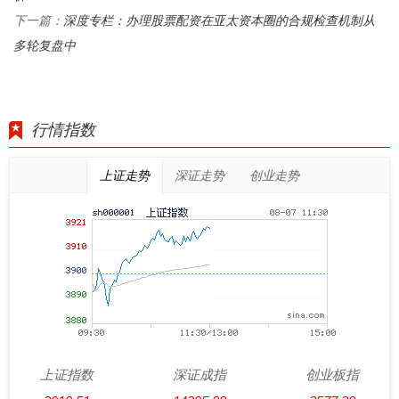
深度专栏：办理股票配资在亚太资本圈的合规检查机制从
下一篇：
多轮复盘中
行情指数
上证走势
深证走势
创业走势
上证指数
深证成指
创业板指