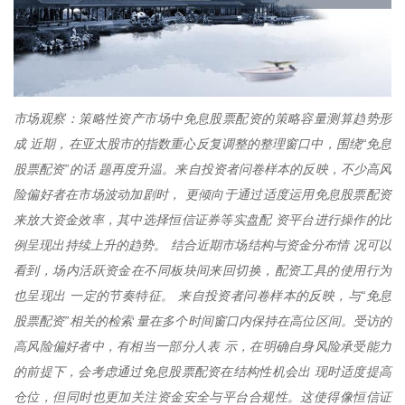
市场观察：策略性资产市场中免息股票配资的策略容量测算趋势形
成 近期，在亚太股市的指数重心反复调整的整理窗口中，围绕“免息
股票配资”的话 题再度升温。来自投资者问卷样本的反映，不少高风
险偏好者在市场波动加剧时， 更倾向于通过适度运用免息股票配资
来放大资金效率，其中选择恒信证券等实盘配 资平台进行操作的比
例呈现出持续上升的趋势。 结合近期市场结构与资金分布情 况可以
看到，场内活跃资金在不同板块间来回切换，配资工具的使用行为
也呈现出 一定的节奏特征。 来自投资者问卷样本的反映，与“免息
股票配资”相关的检索 量在多个时间窗口内保持在高位区间。受访的
高风险偏好者中，有相当一部分人表 示，在明确自身风险承受能力
的前提下，会考虑通过免息股票配资在结构性机会出 现时适度提高
仓位，但同时也更加关注资金安全与平台合规性。这使得像恒信证