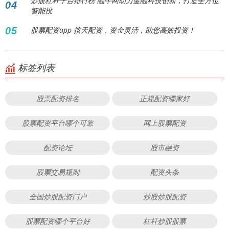
炒股杠杆平台排行榜 融牛网助力金融科技创新，打造全方位
04
智能投
05
股票配资app 按天配资，资金灵活，助您高效投资！
标签列表
股票配资排名
正规配资哪家好
股票配资平台哪个可靠
网上股票配资
配资论坛
股市融资
股票交易规则
配资头条
全国炒股配资门户
炒股炒股配资
股票配资哪个平台好
杠杆炒股股票