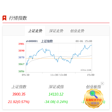
行情指数
上证走势
深证走势
创业走势
上证指数
深证成指
创业板指
3900.35
14110.12
3515.56
21.92
(0.57%)
-34.08
(-0.24%)
-19.58
(-0.55%)