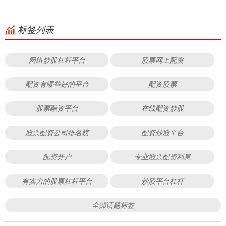
标签列表
网络炒股杠杆平台
股票网上配资
配资有哪些好的平台
配资股票
股票融资平台
在线配资炒股
股票配资公司排名榜
配资炒股平台
配资开户
专业股票配资利息
有实力的股票杠杆平台
炒股平台杠杆
全部话题标签