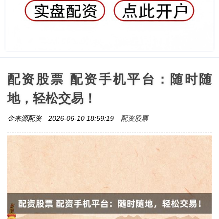
配资股票 配资手机平台：随时随
地，轻松交易！
配资股票
金来源配资
2026-06-10 18:59:19