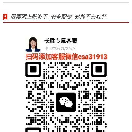
股票网上配资平_安全配资_炒股平台杠杆