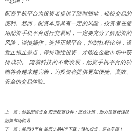
**总结：**
配资手机平台为投资者提供了随时随地，轻松交易的
便利。然而，配资本身具有一定的风险，投资者在使
用配资手机平台进行交易时，一定要充分了解配资的
风险，谨慎操作，选择正规平台，控制杠杆比例，设
置止损止盈点，保持理性投资，才能在金融市场中获
得成功。 随着科技的不断发展，配资手机平台的功
能将会越来越完善，为投资者提供更加便捷、高效、
安全的交易体验。
炒股配资资金 股票配资软件：高效决策，助力投资者轻松
上一篇：
把握市场机遇
股票t0平台 股票交易APP下载：轻松投资，尽在掌握！
下一篇：