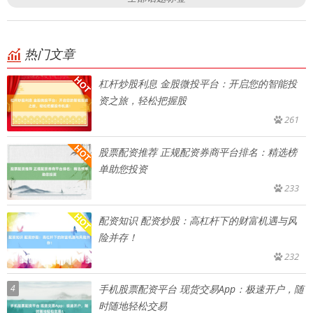
热门文章
杠杆炒股利息 金股微投平台：开启您的智能投
资之旅，轻松把握股
261
股票配资推荐 正规配资券商平台排名：精选榜
单助您投资
233
配资知识 配资炒股：高杠杆下的财富机遇与风
险并存！
232
4
手机股票配资平台 现货交易App：极速开户，随
时随地轻松交易