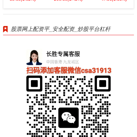
股票网上配资平_安全配资_炒股平台杠杆