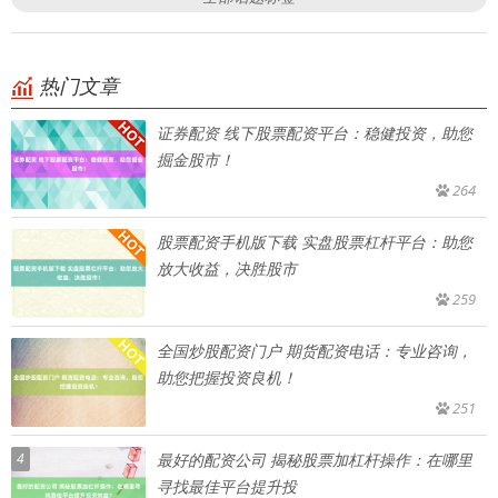
热门文章
证券配资 线下股票配资平台：稳健投资，助您
掘金股市！
264
股票配资手机版下载 实盘股票杠杆平台：助您
放大收益，决胜股市
259
全国炒股配资门户 期货配资电话：专业咨询，
助您把握投资良机！
251
4
最好的配资公司 揭秘股票加杠杆操作：在哪里
寻找最佳平台提升投