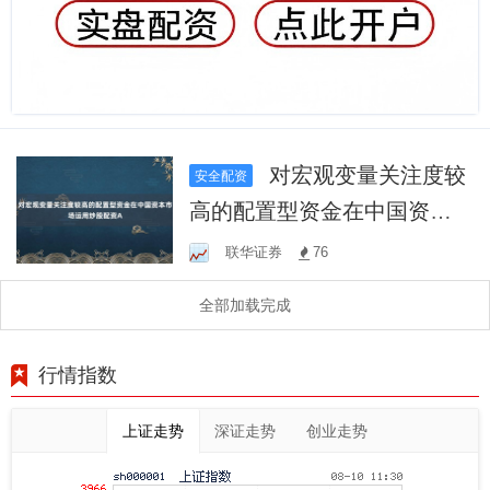
对宏观变量关注度较
安全配资
高的配置型资金在中国资本
市场运用炒股配资A
联华证券
76
全部加载完成
行情指数
上证走势
深证走势
创业走势