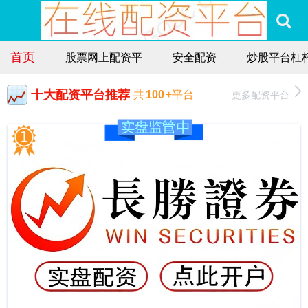
首页
股票网上配资平
安全配资
炒股平台杠
十大配资平台推荐
更多配资平台
共
100
+平台