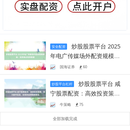
炒股股票平台 2025
安全配资
年电广传媒场外配资规模揭
秘：投资者必知的数据
国海证券
60
炒股股票平台 咸
炒股平台杠杆
宁股票配资：高效投资策
略，助力股市征战，实现资
牛策略
75
金增值新路径
全部加载完成