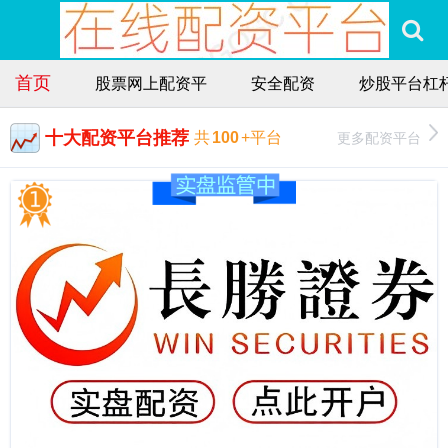
首页
股票网上配资平
安全配资
炒股平台杠
十大配资平台推荐
更多配资平台
共
100
+平台