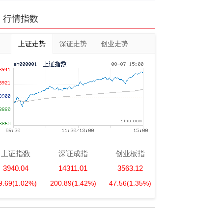
行情指数
上证走势
深证走势
创业走势
上证指数
深证成指
创业板指
3940.04
14311.01
3563.12
9.69
(1.02%)
200.89
(1.42%)
47.56
(1.35%)