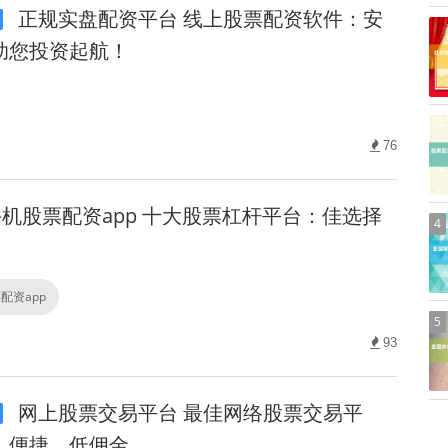
正规实盘配资平台 线上股票配资软件：安
助您投资起航！
76
机股票配资app 十大股票杠杆平台：佳选择
4
配资app
5
93
网上股票交易平台 最佳网络股票交易平
、便捷、低佣金