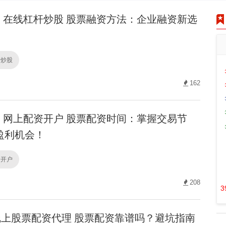
在线杠杆炒股 股票融资方法：企业融资新选
杆炒股
162
网上配资开户 股票配资时间：掌握交易节
盈利机会！
资开户
208
3
上股票配资代理 股票配资靠谱吗？避坑指南