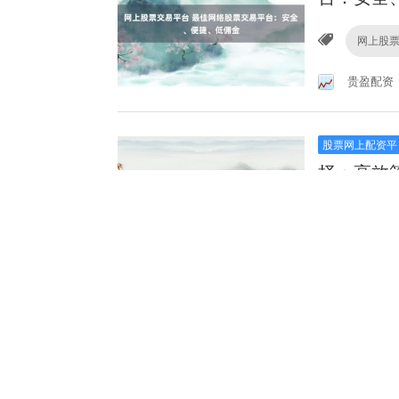
网上股
贵盈配资
股票网上配资平
择：高效
最好的
易投配资
炒股平台杠杆
掌握！
杠杆开