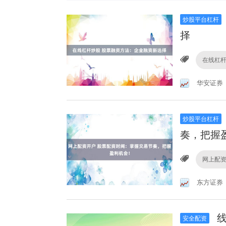
炒股平台杠杆
择
在线杠
华安证券
炒股平台杠杆
奏，把握
网上配
东方证券
线
安全配资