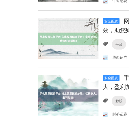
牛道配资
网
安全配资
效，助您
平台
华西证券
手
安全配资
大，盈利
炒股
财盛证券