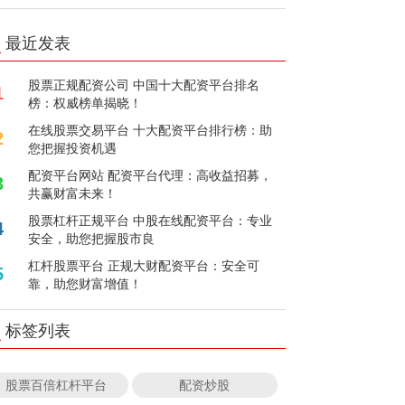
最近发表
股票正规配资公司 中国十大配资平台排名
1
榜：权威榜单揭晓！
在线股票交易平台 十大配资平台排行榜：助
2
您把握投资机遇
配资平台网站 配资平台代理：高收益招募，
3
共赢财富未来！
股票杠杆正规平台 中股在线配资平台：专业
4
安全，助您把握股市良
杠杆股票平台 正规大财配资平台：安全可
5
靠，助您财富增值！
标签列表
股票百倍杠杆平台
配资炒股